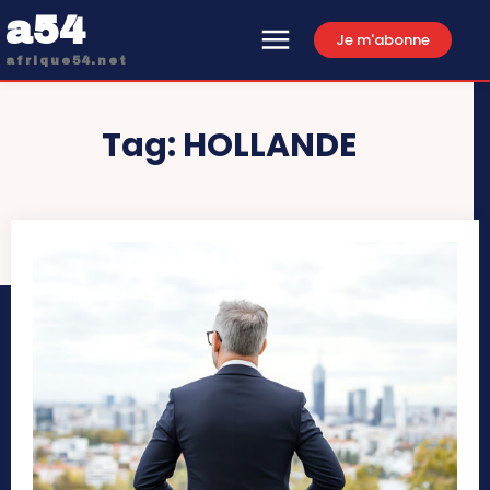
a54
Je m'abonne
afrique54.net
Tag:
HOLLANDE