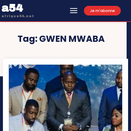
a54
Je m'abonne
afrique54.net
Tag:
GWEN MWABA