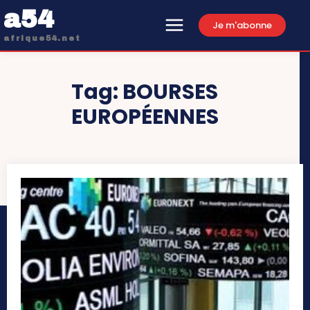
a54
Je m'abonne
afrique54.net
Tag:
BOURSES
EUROPÉENNES