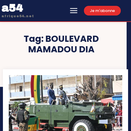
a54
Je m'abonne
afrique54.net
Tag:
BOULEVARD
MAMADOU DIA