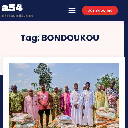
a54
Je m'abonne
afrique54.net
Tag:
BONDOUKOU