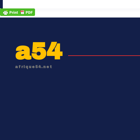
a54
afrique54.net