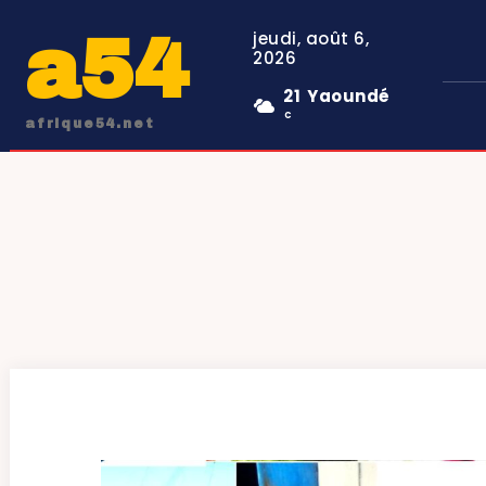
a54
jeudi, août 6,
2026
21
Yaoundé
C
afrique54.net