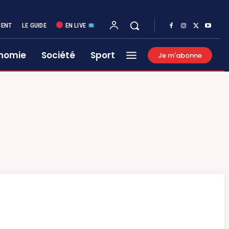
MENT
LE GUIDE
EN LIVE
nomie
Société
Sport
Je m'abonne