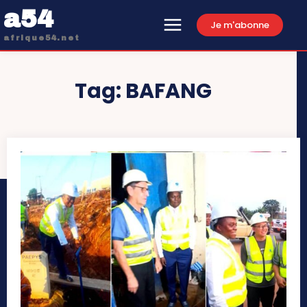
a54
Je m'abonne
afrique54.net
Tag:
BAFANG