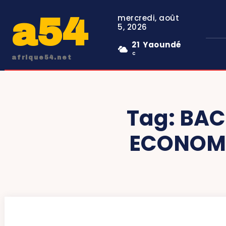
a54
mercredi, août
5, 2026
21
Yaoundé
C
afrique54.net
Tag:
BAC
ECONOMY