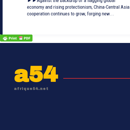
►►Against the backdrop of a flagging global
economy and rising protectionism, China-Central Asia
cooperation continues to grow, forging new...
a54
afrique54.net