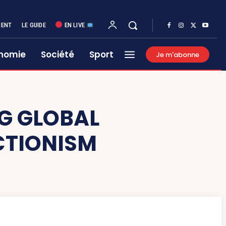
MENT
LE GUIDE
EN LIVE
nomie
Société
Sport
Je m'abonne
G GLOBAL
CTIONISM