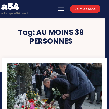
a54
Je m'abonne
afrique54.net
Tag:
AU MOINS 39
PERSONNES