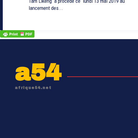
Tam Likeng a procédé ce lundi 13 mai 2019 au
lancement des...
a54
afrique54.net