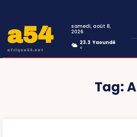
a54
samedi, août 8,
2026
23.3
Yaoundé
C
afrique54.net
Tag:
A