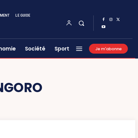
EMENT
LE GUIDE
nomie
Société
Sport
Je m'abonne
 NGORO