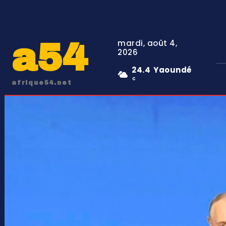
a54
mardi, août 4,
2026
24.4
Yaoundé
C
afrique54.net