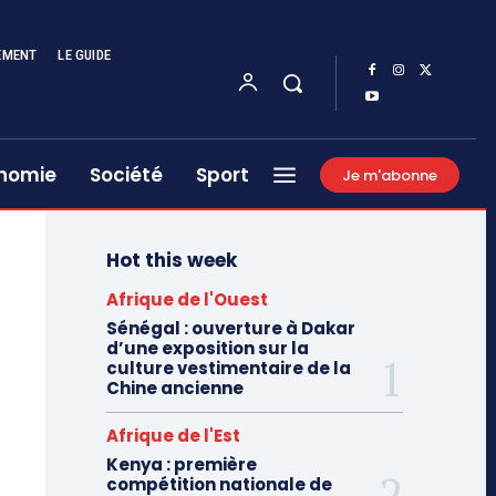
EMENT
LE GUIDE
nomie
Société
Sport
Je m'abonne
Hot this week
Afrique de l'Ouest
Sénégal : ouverture à Dakar
d’une exposition sur la
culture vestimentaire de la
Chine ancienne
Afrique de l'Est
Kenya : première
compétition nationale de