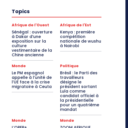
Topics
Afrique de l'Ouest
Afrique de l'Est
Sénégal : ouverture
Kenya : première
à Dakar d’une
compétition
exposition sur la
nationale de wushu
culture
à Nairobi
vestimentaire de la
Chine ancienne
Monde
Politique
Le PM espagnol
Brésil : le Parti des
appelle à l’unité de
travailleurs
l’UE face à la crise
désigne le
migratoire à Ceuta
président sortant
Lula comme
candidat officiel à
la présidentielle
pour un quatrième
mandat
Monde
Monde
L’OPEP+
ZOOM AFRIQUE