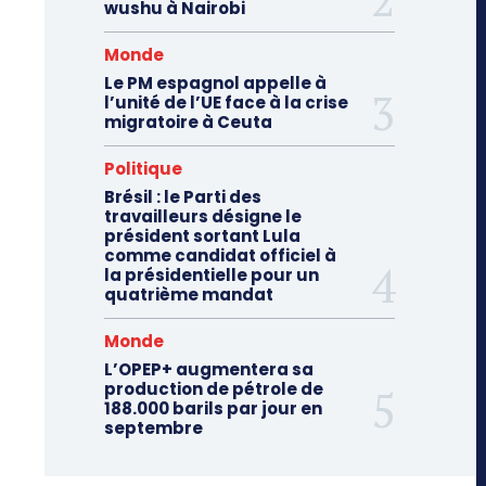
wushu à Nairobi
Monde
Le PM espagnol appelle à
l’unité de l’UE face à la crise
migratoire à Ceuta
Politique
Brésil : le Parti des
travailleurs désigne le
président sortant Lula
comme candidat officiel à
la présidentielle pour un
quatrième mandat
Monde
L’OPEP+ augmentera sa
production de pétrole de
188.000 barils par jour en
septembre