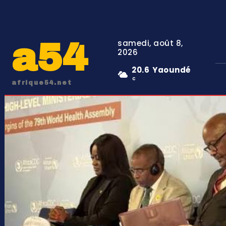
a54
samedi, août 8,
2026
20.6
Yaoundé
C
afrique54.net