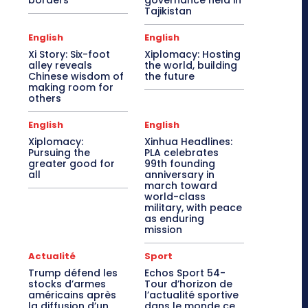
borders
governance held in
Tajikistan
English
English
Xi Story: Six-foot
Xiplomacy: Hosting
alley reveals
the world, building
Chinese wisdom of
the future
making room for
others
English
English
Xiplomacy:
Xinhua Headlines:
Pursuing the
PLA celebrates
greater good for
99th founding
all
anniversary in
march toward
world-class
military, with peace
as enduring
mission
Actualité
Sport
Trump défend les
Echos Sport 54-
stocks d’armes
Tour d’horizon de
américains après
l’actualité sportive
la diffusion d’un
dans le monde ce