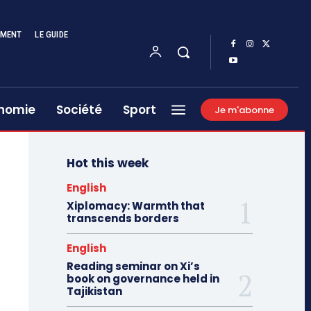
EMENT
LE GUIDE
nomie
Société
Sport
Je m'abonne
Hot this week
English
Xiplomacy: Warmth that
transcends borders
English
Reading seminar on Xi’s
book on governance held in
Tajikistan