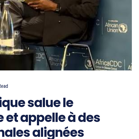
Read
ique salue le
e et appelle à des
nales alignées