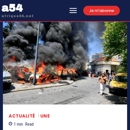
a54
Je m'abonne
afrique54.net
ACTUALITÉ
UNE
1
min.
Read