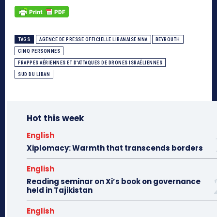
TAGS
AGENCE DE PRESSE OFFICIELLE LIBANAISE NNA
BEYROUTH
CINQ PERSONNES
FRAPPES AÉRIENNES ET D'ATTAQUES DE DRONES ISRAÉLIENNES
SUD DU LIBAN
Hot this week
English
Xiplomacy: Warmth that transcends borders
English
Reading seminar on Xi’s book on governance
held in Tajikistan
English