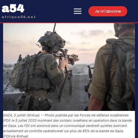
a54
Je m'abonne
afrique54.net
GAZA, 5 juillet (Xinhua) -- Photo publiée par les Forces de défense israéliennes
(FDI) le 5 juillet 2025 montrant des soldats israéliens en opération dans la bande
de Gaza. Les FDI ont annoncé dans un communiqué vendredi qu'elles exercent
actuellement un contrôle opérationnel sur plus de 65% de la bande de Gaza.
(FDI/via Xinhua)