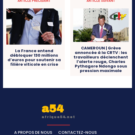
ARTICLE PRÉCÉDENT
ARTICLE SUIVANT
CAMEROUN | Grève
La France entend
annoncée à la CRTV : les
débloquer 130 millions
travailleurs déclenchent
d’euros pour soutenir sa
l’alerte rouge, Charles
filière viticole en crise
Pythagore Ndongo sous
pression maximale
a54
afrique54.net
A PROPOS DE NOUS
CONTACTEZ-NOUS