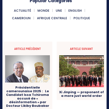
Popular Categories
ACTUALITÉ
MONDE
UNE
ENGLISH
CAMEROUN
AFRIQUE CENTRALE
POLITIQUE
ARTICLE PRÉCÉDENT
ARTICLE SUIVANT
Présidentielle
camerounaise 2025 : Le
Xi Jinping — proponent of
Candidat Issa Tchiroma
a more just world order
accusé de «
désinformation » par
Docteur Likiby Boubakar