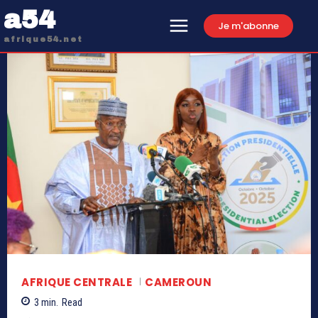
a54
Je m'abonne
afrique54.net
AFRIQUE CENTRALE
CAMEROUN
3
min.
Read