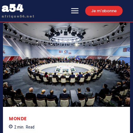
a54
Je m'abonne
afrique54.net
MONDE
2
min.
Read