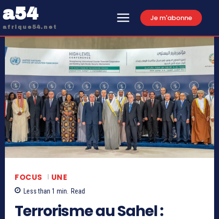
a54
Je m'abonne
afrique54.net
FOCUS
UNE
Less than 1
min.
Read
Terrorisme au Sahel :