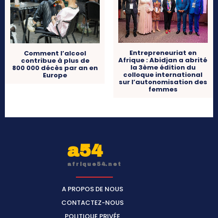
Entrepreneuriat en
Comment l’alcool
Afrique : Abidjan a abrité
contribue à plus de
la 3ème édition du
800 000 décès par an en
colloque international
Europe
sur l’autonomisation des
femmes
a54
afrique54.net
A PROPOS DE NOUS
CONTACTEZ-NOUS
POLITIQUE PRIVÉE