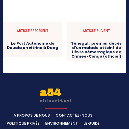
ARTICLE PRÉCÉDENT
ARTICLE SUIVANT
Le Port Autonome de
Sénégal : premier décès
Douala en vitrine à Dang
d’un malade atteint de
…
fièvre hémorragique de
Crimée-Congo (officiel)
a54
afrique54.net
A PROPOS DE NOUS
CONTACTEZ-NOUS
POLITIQUE PRIVÉE
ENVIRONNEMENT
LE GUIDE