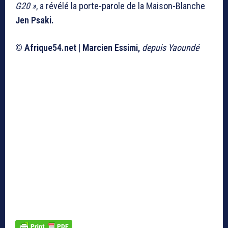
G20 »
, a révélé la porte-parole de la Maison-Blanche
Jen Psaki.
© Afrique54.net | Marcien Essimi,
depuis Yaoundé
Afrique
l
Contactez-nous
l
Faire un don
l
Ligne
éditoriale
l
Monde
l
Politique
l
Afrique centrale