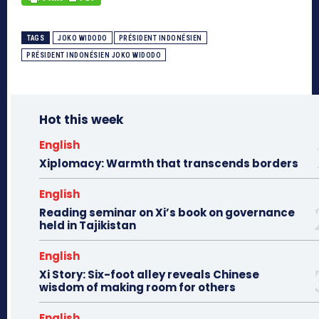
TAGS
JOKO WIDODO
PRÉSIDENT INDONÉSIEN
PRÉSIDENT INDONÉSIEN JOKO WIDODO
Hot this week
English
Xiplomacy: Warmth that transcends borders
English
Reading seminar on Xi’s book on governance
held in Tajikistan
English
Xi Story: Six-foot alley reveals Chinese
wisdom of making room for others
English