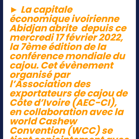
►
La capitale
économique ivoirienne
Abidjan abrite depuis ce
mercredi 17 février 2022,
la 7ème édition de la
conférence mondiale du
cajou. Cet évènement
organisé par
l’Association des
exportateurs de cajou de
Côte d’Ivoire (AEC-CI),
en collaboration avec la
world Cashew
Convention (WCC) se