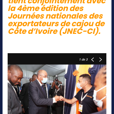
tient conjointement avec
la 4ème édition des
Journées nationales des
exportateurs de cajou de
Côte d’Ivoire (JNEC-CI).
1
de 3