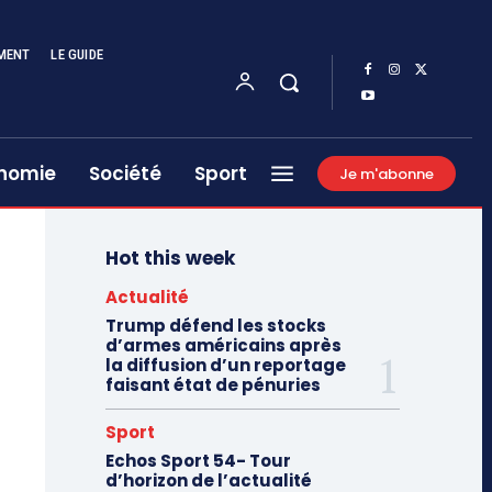
MENT
LE GUIDE
nomie
Société
Sport
Je m'abonne
Hot this week
Actualité
Trump défend les stocks
d’armes américains après
la diffusion d’un reportage
faisant état de pénuries
Sport
Echos Sport 54- Tour
d’horizon de l’actualité