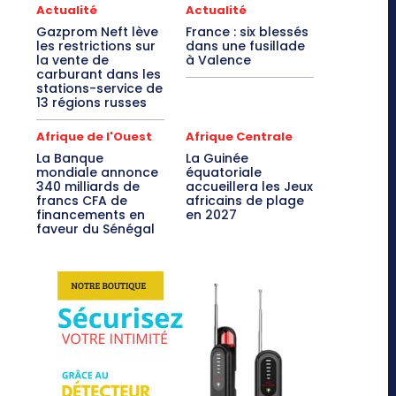
Actualité
Actualité
Gazprom Neft lève
France : six blessés
les restrictions sur
dans une fusillade
la vente de
à Valence
carburant dans les
stations-service de
13 régions russes
Afrique de l'Ouest
Afrique Centrale
La Banque
La Guinée
mondiale annonce
équatoriale
340 milliards de
accueillera les Jeux
francs CFA de
africains de plage
financements en
en 2027
faveur du Sénégal