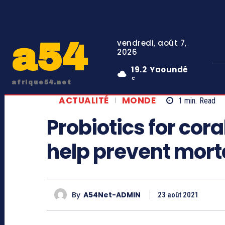
a54
vendredi, août 7,
2026
19.2
Yaoundé
C
afrique54.net
ACTUALITÉ
MONDE
1
min.
Read
Probiotics for cora
help prevent mort
By
A54Net-ADMIN
23 août 2021