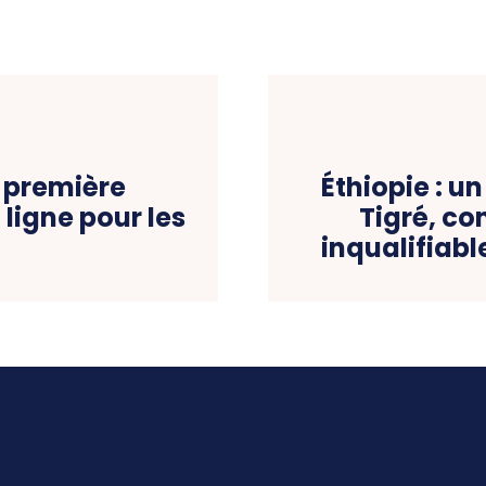
a première
Éthiopie : u
ligne pour les
Tigré, co
inqualifiabl