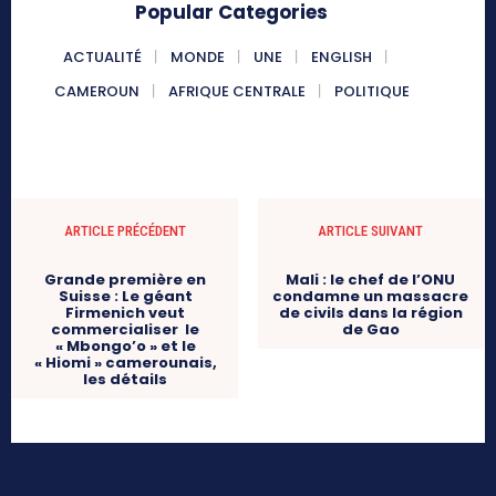
Popular Categories
ACTUALITÉ
MONDE
UNE
ENGLISH
CAMEROUN
AFRIQUE CENTRALE
POLITIQUE
ARTICLE PRÉCÉDENT
ARTICLE SUIVANT
Grande première en
Mali : le chef de l’ONU
Suisse : Le géant
condamne un massacre
Firmenich veut
de civils dans la région
commercialiser le
de Gao
« Mbongo’o » et le
« Hiomi » camerounais,
les détails