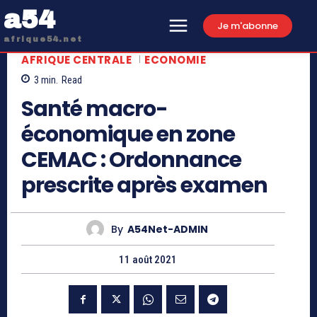
a54
Je m'abonne
afrique54.net
AFRIQUE CENTRALE
ECONOMIE
3
min.
Read
Santé macro-
économique en zone
CEMAC : Ordonnance
prescrite après examen
By
A54Net-ADMIN
11 août 2021