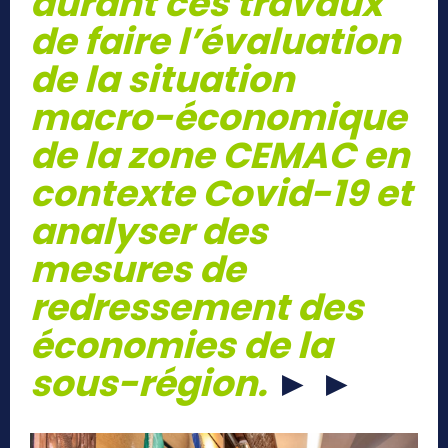
durant ces travaux
de faire l’évaluation
de la situation
macro-économique
de la zone CEMAC en
contexte Covid-19 et
analyser des
mesures de
redressement des
économies de la
sous-région.
►
►