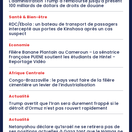
L’administration Trump a remboursé jusqu’à présent
100 milliards de dollars de droits de douane
Santé & Bien-être
RDC/Ebola : un bateau de transport de passagers
intercepté aux portes de Kinshasa après un cas
suspect
Economie
Filière Banane Plantain au Cameroun – La sénatrice
Françoise PUENE soutient les étudiants de Hintel –
Reportage Vidéo
Afrique Centrale
Congo-Brazzaville : le pays veut faire de la filière
cimentière un levier de l’industrialisation
Actualité
Trump avertit que l’Iran sera durement frappé si le
détroit d’Ormuz n’est pas rouvert rapidement
Actualité
Netanyahou déclare qu’Israël ne se retirera pas de
ses positions actuelles à Gaza tant que le Hamas ne