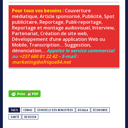
Pour tous vos besoins :
Couverture
médiatique, Article sponsorisé, Publicité, Spot
publicitaire, Reportage, Publi-reportage,
Reportage et montage audiovisuel, Interview,
Partenariat, Création de site web,
Développement d’une application Web ou
Mobile, Transcription… Suggestion,
dénonciation…
Appelez le service commercial
au
+237 680 81 22 42 –
E-mail :
marketing@afrique54.net
TAGS
CEMAC
CONSEILS DES MINISTRES
DOUALA
ÉCONOMIE
SANTÉ
SESSION